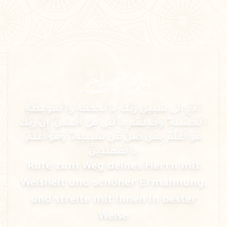
ٱدْعُ إِلَىٰ سَبِيلِ رَبِّكَ بِٱلْحِكْمَةِ وَٱلْمَوْعِظَةِ
ٱلْحَسَنَةِ ۖ وَجَٰدِلْهُم بِٱلَّتِى هِىَ أَحْسَنُ ۚ إِنَّ رَبَّكَ
هُوَ أَعْلَمُ بِمَن ضَلَّ عَن سَبِيلِهِۦ ۖ وَهُوَ أَعْلَمُ
بِٱلْمُهْتَدِينَ
Rufe zum Weg deines Herrn mit
Weisheit und schöner Ermahnung,
und streite mit ihnen in bester
Weise